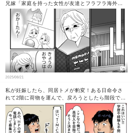
兄嫁「家庭を持った女性が友達とフラフラ海外旅
行なんて神経疑うｗ」私「夫からのプレゼントで
した」義兄嫁「キィィー！」
2025/08/21
私が妊娠したら、同居トメが豹変！ある日命令さ
れて2階に荷物を運んで、戻ろうとしたら階段でト
メに背中を蹴られた！→怖くて手すりに身を寄せ
たら、勢いづいたトメがそのまま…