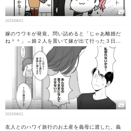
2025/08/21
嫁のウワキが発覚。問い詰めると「じゃあ離婚だ
ね＾＾」→娘２人を置いて嫁が出て行った３日後
に離婚届が送られてきて「慰謝料振り込んだよ」
との連絡が。それから数年が経ちある日…
2025/08/21
友人とのハワイ旅行のお土産を義母に渡した。義