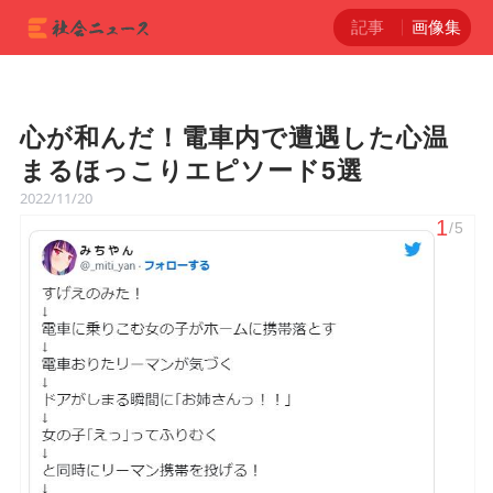
記事
画像集
心が和んだ！電車内で遭遇した心温
まるほっこりエピソード5選
2022/11/20
1
/5