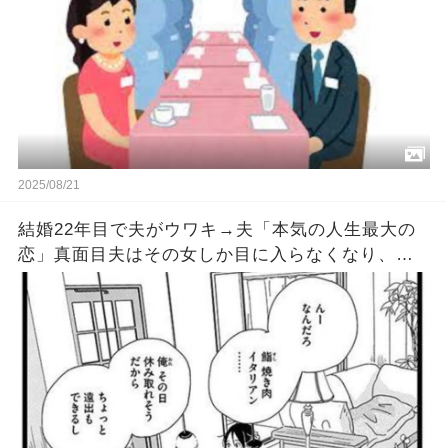
2025/08/21
結婚22年目で夫がウワキ→夫「本気の人生最大の
恋」真面目夫はその女しか目に入らなくなり、貯
金は女に貢ぎまくった→だが、離婚が決まった途
端、その女が消えた。すると夫が…