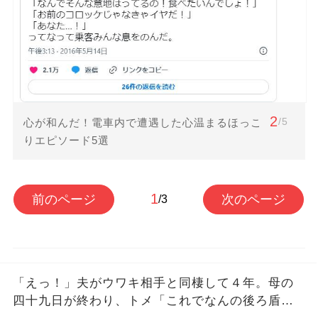
2
/5
心が和んだ！電車内で遭遇した心温まるほっこ
りエピソード5選
1
前のページ
次のページ
/3
「えっ！」夫がウワキ相手と同棲して４年。母の
四十九日が終わり、トメ「これでなんの後ろ盾も