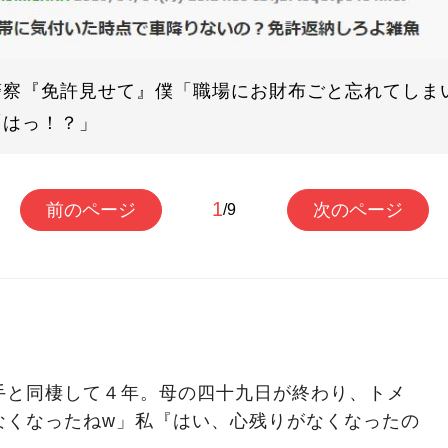
警察『免許見せて』僕「職場にお財布ごと忘れてしま
「はっ！？」
1
前のページ
次のページ
/9
手と同棲して４年。母の四十九日が終わり、トメ
なくなったねw」私『はい、心残りがなくなったの