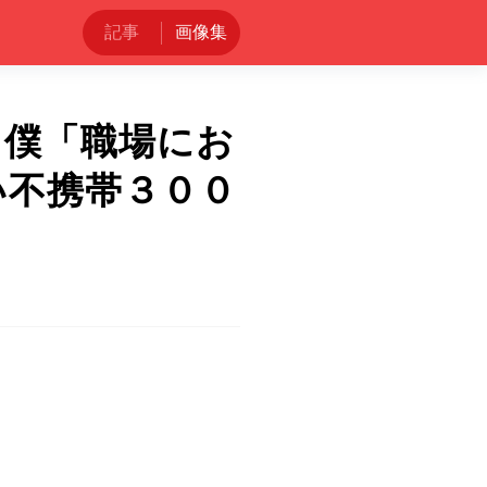
記事
画像集
』僕「職場にお
い不携帯３００