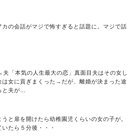
アカの会話がマジで怖すぎると話題に。マジで話
キ→夫「本気の人生最大の恋」真面目夫はその女し
金は女に貢ぎまくった→だが、離婚が決まった途
ると夫が…
ようと扉を開けたら幼稚園児くらいの女の子が。
ていたら５分後・・・