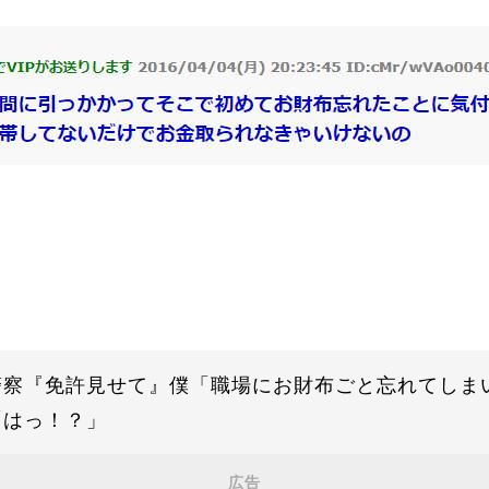
警察『免許見せて』僕「職場にお財布ごと忘れてしま
「はっ！？」
広告