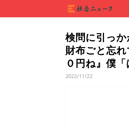
検問に引っか
財布ごと忘れ
０円ね』僕「
2022/11/22